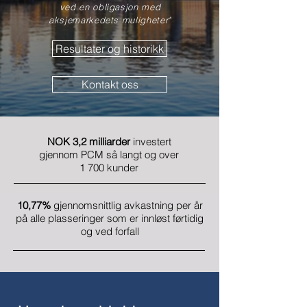
ved en obligasjon med
aksjemarkedets muligheter"
Resultater og historikk
Kontakt oss
NOK 3,2 milliarder
investert
gjennom PCM så langt og over
1
700 kunder
10,77%
gjennomsnittlig avkastning per år
på alle plasseringer som er innløst førtidig
og ved forfall