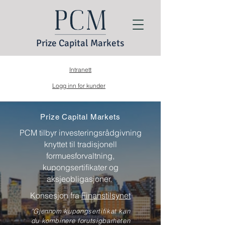
Prize Capital Markets
Intranett
Logg inn for kunder
Prize Capital Markets
PCM tilbyr investeringsrådgivning
knyttet til tradisjonell
formuesforvaltning,
kupongsertifikater og
aksjeobligasjoner.
Konsesjon fra
Finanstilsynet
"Gjennom kupongsertifikat kan
du kombinere forutsigbarheten