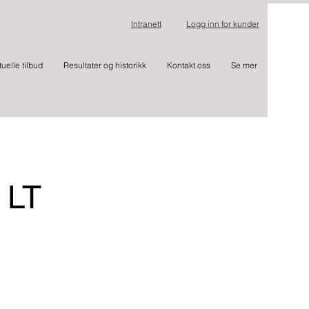
Intranett
Logg inn for kunder
tuelle tilbud
Resultater og historikk
Kontakt oss
Se mer
 LT