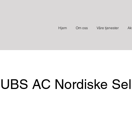
Hjem
Om oss
Våre tjenester
Ak
UBS AC Nordiske Sel